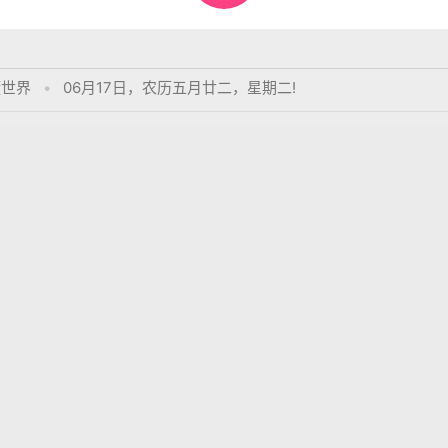
懂世界
•
06月17日，农历五月廿二，星期二!
表评论。
，谓我心忧；不知我者，谓我何求。
o