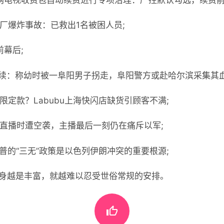
炮厂爆炸事故：已救出1名被困人员;
前幕后;
7年续：称幼时被一阜阳男子拐走，阜阳警方或赴哈尔滨采集其
限定款？Labubu上海快闪店缺货引顾客不满;
台直播时遭空袭，主播最后一刻仍在痛斥以军;
普的“三无”政策是以色列伊朗冲突的重要根源;
身越是丰富，就越难以忍受世俗常规的安排。
