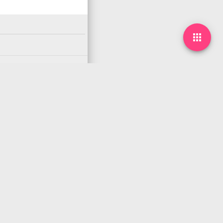

下一篇
arrow_forward
06月18日，农历五月廿三，星期三!