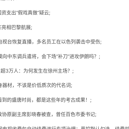
资支出“假戏真做”疑云;
E亮相巴黎航展;
电视台恢复直播，多名员工在以色列袭击中受伤;
模向中东调兵遣将，会下场“补刀”进攻伊朗吗？;
首超3万人：为何发生在徐州主场？;
身器材，不该是价低质次的代名词;
看到的盛唐时尚，都是这些年的考古成果！;
政协原副主席彭晓春被查，曾任百色市委书记;
网电视收费包自动续费进行专项治理：严控默认勾选，续费前