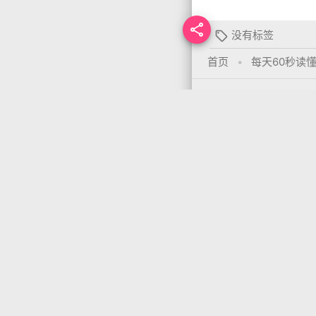

没有标签

首页
•
每天60秒读
你需要先
登录
才能发
上一篇
arrow_back
06月16日，农历五月廿一，星期一!
开小招
知我者
Theme: MDx By
AxtonYa