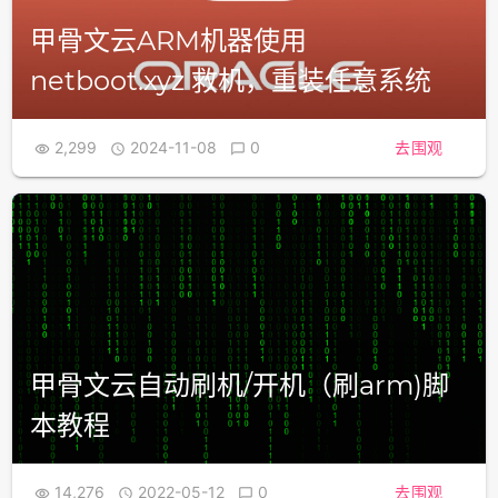
甲骨文云ARM机器使用
netboot.xyz 救机，重装任意系统
2,299
2024-11-08
0
去围观



甲骨文云自动刷机/开机（刷arm)脚
本教程
14,276
2022-05-12
0
去围观


