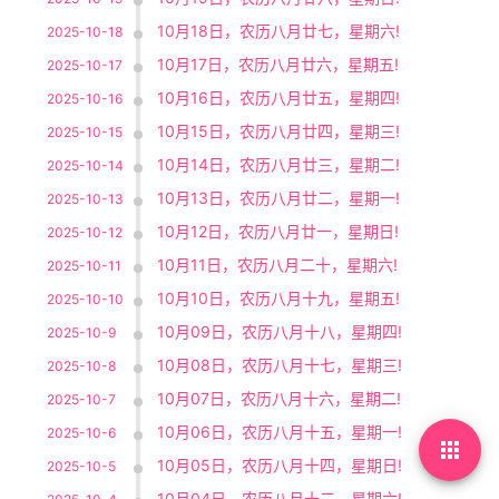
10月18日，农历八月廿七，星期六!
2025-10-18
10月17日，农历八月廿六，星期五!
2025-10-17
10月16日，农历八月廿五，星期四!
2025-10-16
10月15日，农历八月廿四，星期三!
2025-10-15
10月14日，农历八月廿三，星期二!
2025-10-14
10月13日，农历八月廿二，星期一!
2025-10-13
10月12日，农历八月廿一，星期日!
2025-10-12
10月11日，农历八月二十，星期六!
2025-10-11
10月10日，农历八月十九，星期五!
2025-10-10
10月09日，农历八月十八，星期四!
2025-10-9
10月08日，农历八月十七，星期三!
2025-10-8
10月07日，农历八月十六，星期二!
2025-10-7
10月06日，农历八月十五，星期一!
2025-10-6

10月05日，农历八月十四，星期日!
2025-10-5
10月04日，农历八月十三，星期六!