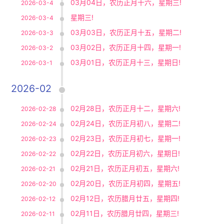
03月04日，农历正月十六，星期三!
2026-03-4
星期三!
2026-03-4
03月03日，农历正月十五，星期二!
2026-03-3
03月02日，农历正月十四，星期一!
2026-03-2
03月01日，农历正月十三，星期日!
2026-03-1
2026-02
02月28日，农历正月十二，星期六!
2026-02-28
02月24日，农历正月初八，星期二!
2026-02-24
02月23日，农历正月初七，星期一!
2026-02-23
02月22日，农历正月初六，星期日!
2026-02-22
02月21日，农历正月初五，星期六!
2026-02-21
02月20日，农历正月初四，星期五!
2026-02-20
02月12日，农历腊月廿五，星期四!
2026-02-12
02月11日，农历腊月廿四，星期三!
2026-02-11