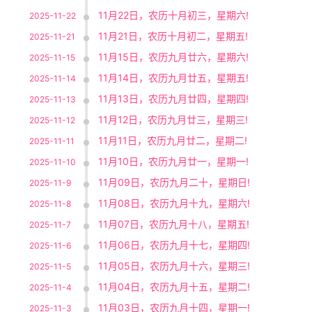
11月22日，农历十月初三，星期六!
2025-11-22
11月21日，农历十月初二，星期五!
2025-11-21
11月15日，农历九月廿六，星期六!
2025-11-15
11月14日，农历九月廿五，星期五!
2025-11-14
11月13日，农历九月廿四，星期四!
2025-11-13
11月12日，农历九月廿三，星期三!
2025-11-12
11月11日，农历九月廿二，星期二!
2025-11-11
11月10日，农历九月廿一，星期一!
2025-11-10
11月09日，农历九月二十，星期日!
2025-11-9
11月08日，农历九月十九，星期六!
2025-11-8
11月07日，农历九月十八，星期五!
2025-11-7
11月06日，农历九月十七，星期四!
2025-11-6
11月05日，农历九月十六，星期三!
2025-11-5
11月04日，农历九月十五，星期二!
2025-11-4
11月03日，农历九月十四，星期一!
2025-11-3