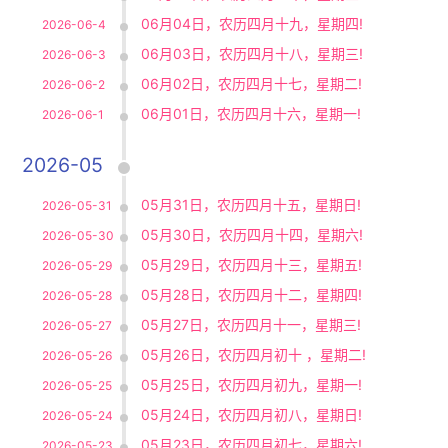
06月04日，农历四月十九，星期四!
2026-06-4
06月03日，农历四月十八，星期三!
2026-06-3
06月02日，农历四月十七，星期二!
2026-06-2
06月01日，农历四月十六，星期一!
2026-06-1
2026-05
05月31日，农历四月十五，星期日!
2026-05-31
05月30日，农历四月十四，星期六!
2026-05-30
05月29日，农历四月十三，星期五!
2026-05-29
05月28日，农历四月十二，星期四!
2026-05-28
05月27日，农历四月十一，星期三!
2026-05-27
05月26日，农历四月初十 ，星期二!
2026-05-26
05月25日，农历四月初九，星期一!
2026-05-25
05月24日，农历四月初八，星期日!
2026-05-24
05月23日，农历四月初七，星期六!
2026-05-23