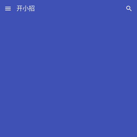
menu
开小招

近期文章
08月09日，农历六月廿七，星期日!
08月08日，农历六月廿六，星期六!
08月07日，农历六月廿五，星期五!
08月06日，农历六月廿四，星期四!
08月05日，农历六月廿三，星期三!