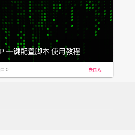
WARP 一键配置脚本 使用教程
8
0
去围观
