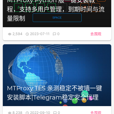
MTProxy Python 版一键安装教
程，支持多用户管理，到期时间与流
量限制
2,594
2023-07-11
0
去围观



MTProxy TLS 亲测稳定不被墙一键
安装脚本|Telegram稳定安全代理
8,238
2022-09-10
0
去围观


