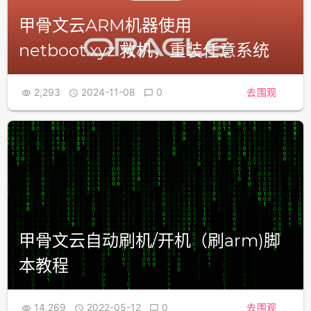
甲骨文云ARM机器使用
netboot.xyz 救机，重装任意系统
2,293
2024-11-08
0
去围观



甲骨文云自动刷机/开机（刷arm)脚
本教程
14,269
2022-05-12
0
去围观


