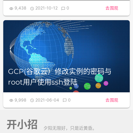
9,438
2021-10-12
0
去围观



GCP(谷歌云）修改实例的密码与
root用户使用ssh登陆
9,998
2021-06-04
0
去围观



开小招
夕阳无限好，只是近黄昏。