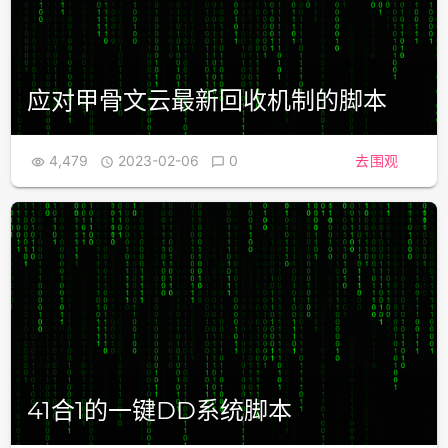
应对甲骨文云最新回收机制的脚本
4,479
2023-02-06
0
去围观



41合1的一键DD系统脚本