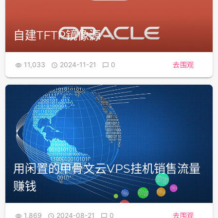
自建TFTP镜像源
11,033
2024-11-21
0
去围观



用闲置的甲骨文云VPS挂机销售流量
赚钱
1,869
2024-08-21
0
去围观


