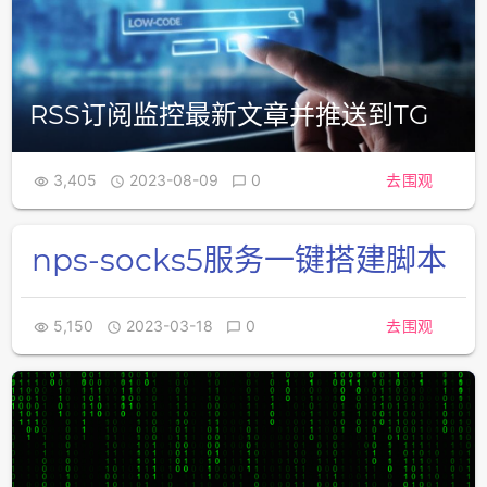
RSS订阅监控最新文章并推送到TG
3,405
2023-08-09
0
去围观



nps-socks5服务一键搭建脚本
5,150
2023-03-18
0
去围观


