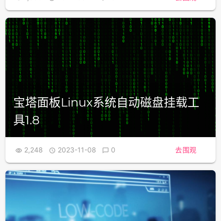
宝塔面板Linux系统自动磁盘挂载工
具1.8
2,248
2023-11-08
0
去围观


