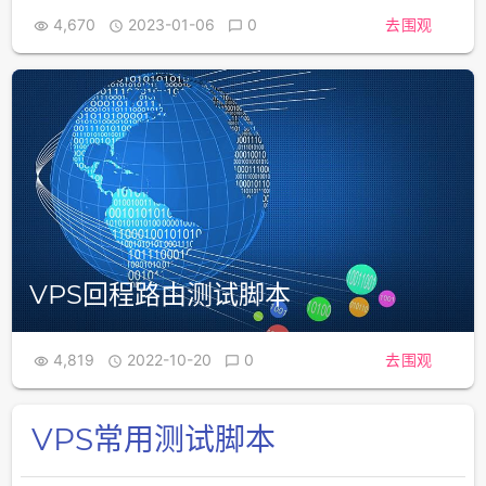
4,670
2023-01-06
0
去围观



VPS回程路由测试脚本
4,819
2022-10-20
0
去围观



VPS常用测试脚本