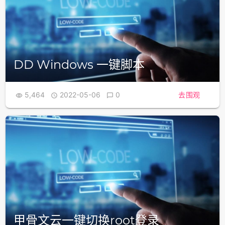
DD Windows 一键脚本
5,464
2022-05-06
0
去围观



甲骨文云一键切换root登录