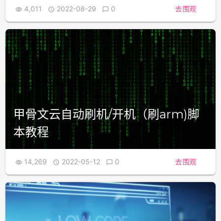
4,011
2022-08-29
0
去围观



甲骨文云自动刷机/开机（刷arm)脚
本教程
14,269
2022-05-12
0
去围观


