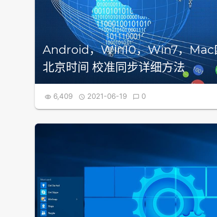
活
码
Android，Win10，Win7，M
大
北京时间 校准同步详细方法
全
6,409
2021-06-19
0


