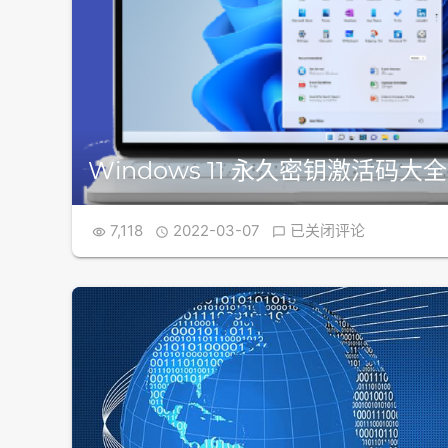
Windows 11 永久密钥激活码大全
Windows
7,118
2022-03-07
已关闭评论



11
永
久
密
钥
激