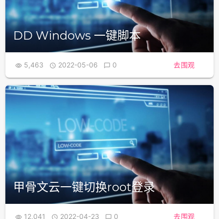
DD Windows 一键脚本
5,463
2022-05-06
0
去围观



甲骨文云一键切换root登录
12,041
2022-04-23
0
去围观


