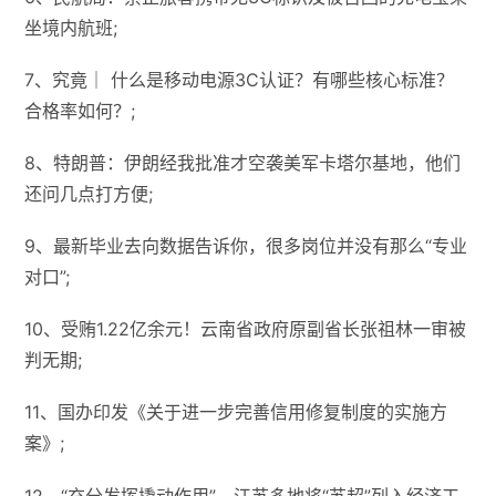
坐境内航班;
7、究竟｜ 什么是移动电源3C认证？有哪些核心标准？
合格率如何？;
8、特朗普：伊朗经我批准才空袭美军卡塔尔基地，他们
还问几点打方便;
9、最新毕业去向数据告诉你，很多岗位并没有那么“专业
对口”;
10、受贿1.22亿余元！云南省政府原副省长张祖林一审被
判无期;
11、国办印发《关于进一步完善信用修复制度的实施方
案》;
12、“充分发挥撬动作用”，江苏多地将“苏超”列入经济工