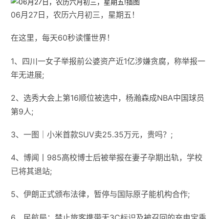
06月27日，农历六月初三，星期五！
在这里，每天60秒读懂世界！
1、四川一女子举报前公婆资产近1亿涉嫌贪腐，称举报一
年无进展;
2、选秀大会上第16顺位被选中，杨瀚森成NBA中国球员
第9人;
3、一图｜小米首款SUV卖25.35万元，贵吗？;
4、博闻丨985高校博士后被举报在妻子孕期出轨，学校
已将其退站;
5、伊朗正式颁布法律，暂停与国际原子能机构合作;
6、民航局：禁止旅客携带无3C标识及被召回的充电宝乘