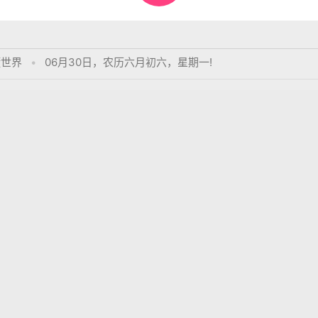
懂世界
•
06月30日，农历六月初六，星期一!
表评论。
体亲风雅，转益多师是汝师。
o