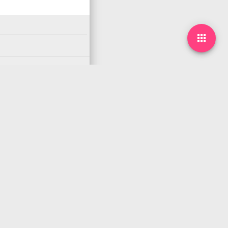

下一篇
arrow_forward
07月01日，农历六月初七，星期二!