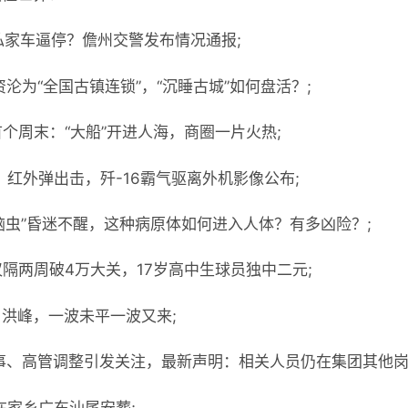
私家车逼停？儋州交警发布情况通报;
沦为“全国古镇连锁”，“沉睡古城”如何盘活？;
首个周末：“大船”开进人海，商圈一片火热;
、红外弹出击，歼-16霸气驱离外机影像公布;
食脑虫”昏迷不醒，这种病原体如何进入人体？有多凶险？;
仅隔两周破4万大关，17岁高中生球员独中二元;
：洪峰，一波未平一波又来;
事、高管调整引发关注，最新声明：相关人员仍在集团其他岗
在家乡广东汕尾安葬;