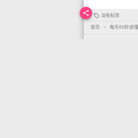

没有标签

首页
•
每天60秒读
你需要先
登录
才能发
上一篇
arrow_back
06月29日，农历六月初五，星期日!
开小招
别裁伪
Theme: MDx By
AxtonYa