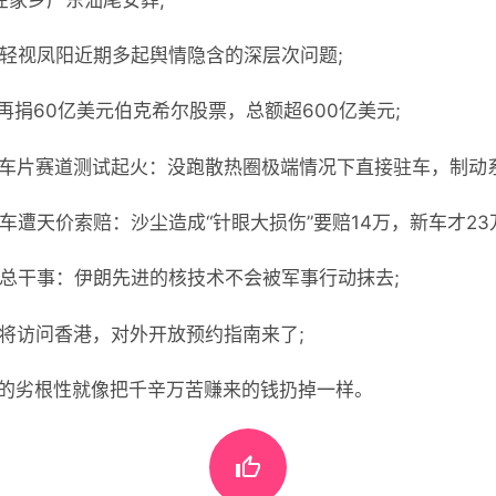
可轻视凤阳近期多起舆情隐含的深层次问题;
再捐60亿美元伯克希尔股票，总额超600亿美元;
7刹车片赛道测试起火：没跑散热圈极端情况下直接驻车，制动
车遭天价索赔：沙尘造成“针眼大损伤”要赔14万，新车才23
构总干事：伊朗先进的核技术不会被军事行动抹去;
队将访问香港，对外开放预约指南来了;
的劣根性就像把千辛万苦赚来的钱扔掉一样。
