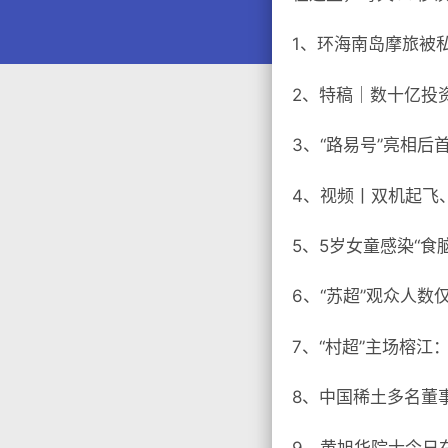
1、环海南岛摩旅被
2、特稿｜数十亿投资
3、“路易号”亮相后
4、视频丨双机起飞
5、5岁女童感染“
6、“苏超”观众人数
7、“村超”主场榕江
8、中国稀土多名董
9、黄旭华院士今日