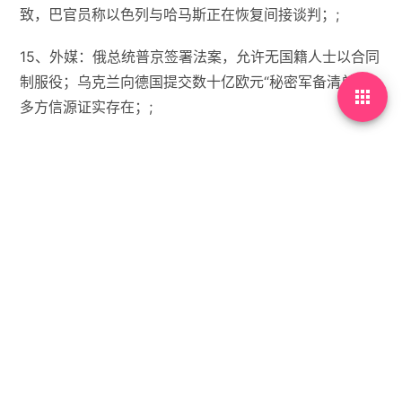
致，巴官员称以色列与哈马斯正在恢复间接谈判；;
15、外媒：俄总统普京签署法案，允许无国籍人士以合同
制服役；乌克兰向德国提交数十亿欧元“秘密军备清单”，

多方信源证实存在；;
【微语】忘情不如情忘，绝念不如念绝。


没有标签

首页
•
每天60秒读懂世界
•
07月08日，农历六月十
四，星期二!
你需要先
登录
才能发表评论。