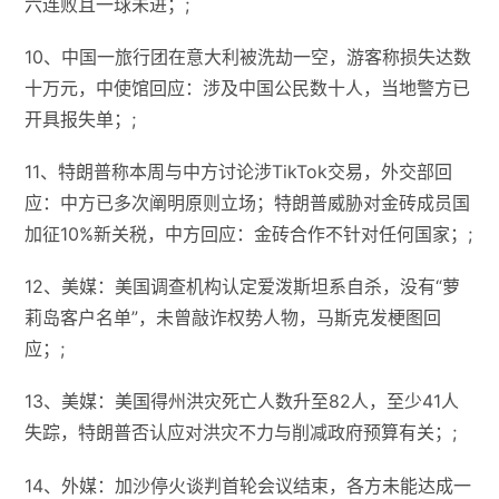
六连败且一球未进；;
10、中国一旅行团在意大利被洗劫一空，游客称损失达数
十万元，中使馆回应：涉及中国公民数十人，当地警方已
开具报失单；;
11、特朗普称本周与中方讨论涉TikTok交易，外交部回
应：中方已多次阐明原则立场；特朗普威胁对金砖成员国
加征10%新关税，中方回应：金砖合作不针对任何国家；;
12、美媒：美国调查机构认定爱泼斯坦系自杀，没有“萝
莉岛客户名单”，未曾敲诈权势人物，马斯克发梗图回
应；;
13、美媒：美国得州洪灾死亡人数升至82人，至少41人
失踪，特朗普否认应对洪灾不力与削减政府预算有关；;
14、外媒：加沙停火谈判首轮会议结束，各方未能达成一