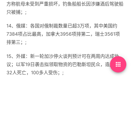
方称航母未受到严重损坏，钓鱼船船长因涉嫌酒后驾驶船
只被捕；;
14、俄媒：各国对俄制裁数量已超3万项，其中美国约
7384项占比最高，加拿大3956项排第二，瑞士3561项
排第三；;
15、外媒：新一轮加沙停火谈判预计可在两周内达成协

议；以军19日袭击拟领取物资的巴勒斯坦民众，造成至少
32人死亡，100多人受伤；;
【微语】且视他人之疑目如盏盏鬼火，大胆地去你的夜
路。


没有标签