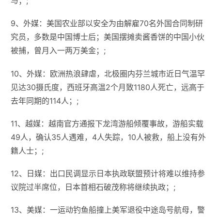
与；;
9、外媒：美国农业部以安全为由解雇70名外国合同制研
究员，多数是中国博士后；美国摆摊卖酱香饼的中国小伙
被捕，曾月入一两万美金；;
10、外媒：欧洲热浪肆虐，北极圈内芬兰城市近日气温罕
见达30摄氏度，西班牙高温2个月致1180人死亡，远高于
去年同期的114人；;
11、越媒：越南官方通报下龙湾游船倾覆事故，游船实载
49人，确认35人遇难，4人失踪，10人被救，船上没有外
籍人士；;
12、日媒：出口民调显示日本执政联盟预计将难以维持参
议院过半席位，日本首相石破茂称将继续执政；;
13、美媒：一运动钓鱼船撞上美军退役中途岛号航母，警