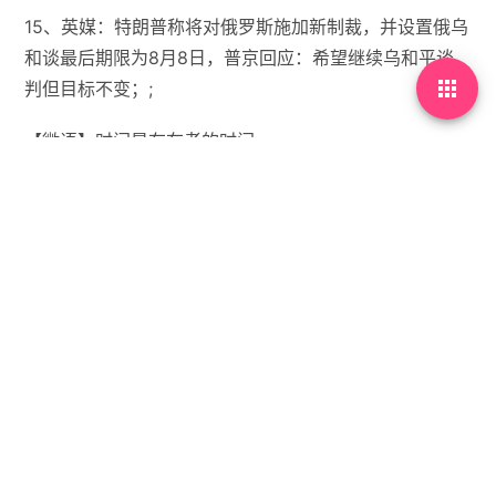
15、英媒：特朗普称将对俄罗斯施加新制裁，并设置俄乌
和谈最后期限为8月8日，普京回应：希望继续乌和平谈

判但目标不变；;
【微语】时间是存在者的时间。


没有标签

首页
•
每天60秒读懂世界
•
08月02日，农历闰六月初
九，星期六!
你需要先
登录
才能发表评论。