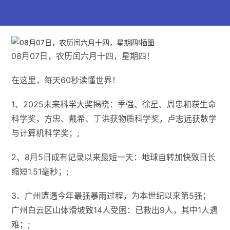
08月07日，农历闰六月十四，星期四！
在这里，每天60秒读懂世界！
1、2025未来科学大奖揭晓​：季强、徐星、周忠和获生命
科学奖，方忠、戴希、丁洪获物质科学奖，卢志远获数学
与计算机科学奖；;
2、​​8月5日成有记录以来最短一天​​：​​地球自转加快致日长
缩短1.51毫秒；;
3、广州遭遇今年最强暴雨过程，为本世纪以来第5强；
广州白云区山体滑坡致14人受困：已救出9人，其中1人遇
难​​；;