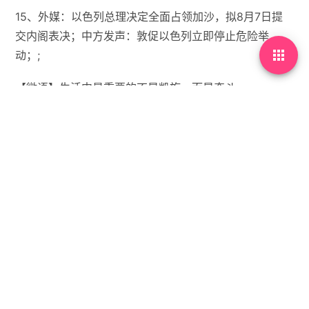
15、外媒：以色列总理决定全面占领加沙，拟8月7日提
交内阁表决；中方发声：敦促以色列立即停止危险举

动；;
【微语】生活中最重要的不是凯旋，而是奋斗。


没有标签

首页
•
每天60秒读懂世界
•
08月07日，农历闰六月十
四，星期四!
你需要先
登录
才能发表评论。