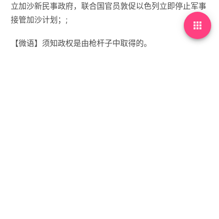
立加沙新民事政府，联合国官员敦促以色列立即停止军事
接管加沙计划；;

【微语】须知政权是由枪杆子中取得的。


没有标签

首页
•
每天60秒读懂世界
•
08月09日，农历闰六月十
六，星期六!
你需要先
登录
才能发表评论。