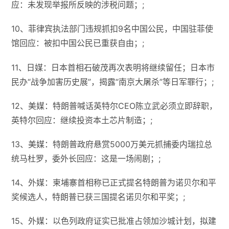
应：未发现举报所反映的涉税问题；;
10、菲律宾执法部门违规抓扣9名中国公民，中国驻菲使
馆回应：被扣中国公民已重获自由；;
11、日媒：日本首相石破茂再次表明将继续留任；日本市
民办“战争加害历史展”，揭露“南京大屠杀”等日军罪行；;
12、美媒：特朗普喊话英特尔CEO陈立武必须立即辞职，
英特尔回应：继续投资本土芯片制造；;
13、美媒：特朗普政府悬赏5000万美元抓捕委内瑞拉总
统马杜罗，委外长回应：这是一场闹剧；;
14、外媒：柬埔寨首相称已正式提名特朗普为诺贝尔和平
奖候选人，特朗普已获三国提名诺贝尔和平奖；;
15、外媒：以色列政府证实已批准占领加沙城计划，拟建