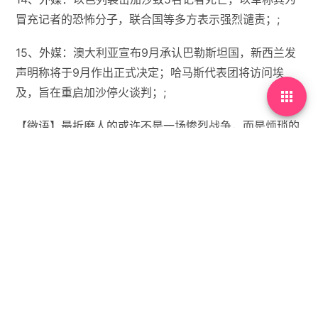
冒充记者的恐怖分子，联合国等多方表示强烈谴责；;
15、外媒：澳大利亚宣布9月承认巴勒斯坦国，新西兰发
声明称将于9月作出正式决定；哈马斯代表团将访问埃
及，旨在重启加沙停火谈判；;

【微语】最折磨人的或许不是一场惨烈战争，而是烦琐的
日常生活。


没有标签

首页
•
每天60秒读懂世界
•
08月12日，农历闰六月十
九，星期二!