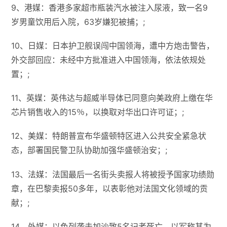
9、港媒：香港多家超市瓶装汽水被注入尿液，致一名9
岁男童饮用后入院，63岁嫌犯被捕；;
10、日媒：日本护卫舰误闯中国领海，遭中方炮击警告，
外交部回应：未经中方批准进入中国领海，依法依规处
置；;
11、英媒：英伟达与超威半导体已同意向美政府上缴在华
芯片销售收入的15％，以换取对华出口许可证；;
12、美媒：特朗普宣布华盛顿特区进入公共安全紧急状
态，部署国民警卫队协助加强华盛顿治安；;
13、法媒：法国最后一名街头卖报人将被授予国家功绩勋
章，在巴黎卖报50多年，以表彰他对法国文化领域的贡
献；;
14、外媒：以色列袭击加沙致5名记者死亡，以军称其为