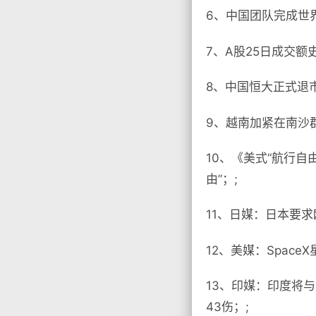
6、中国团队完成世
7、A股25日成交
8、中国恒大正式退市
9、越南加紧在南沙
10、《美式“航行
由”；;
11、日媒：日本要
12、美媒：Spac
13、印媒：印度将
43伤；;