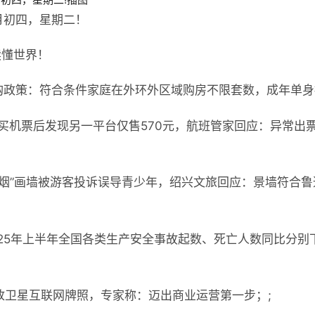
月初四，星期二！
读懂世界！
购政策：符合条件家庭在外环外区域购房不限套数，成年单身
9元买机票后发现另一平台仅售570元，航班管家回应：异常出
夹烟”画墙被游客投诉误导青少年，绍兴文旅回应：景墙符合
25年上半年全国各类生产安全事故起数、死亡人数同比分别下
放卫星互联网牌照，专家称：迈出商业运营第一步；;