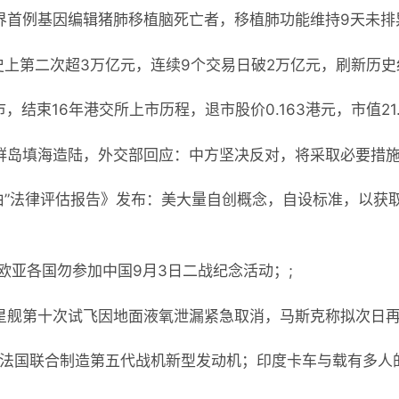
界首例基因编辑猪肺移植脑死亡者，移植肺功能维持9天未排
额史上第二次超3万亿元，连续9个交易日破2万亿元，刷新历史
，结束16年港交所上市历程，退市股价0.163港元，市值21.
群岛填海造陆，外交部回应：中方坚决反对，将采取必要措施
自由”法律评估报告》发布：美大量自创概念，自设标准，以获
求欧亚各国勿参加中国9月3日二战纪念活动；;
eX星舰第十次试飞因地面液氧泄漏紧急取消，马斯克称拟次日再
与法国联合制造第五代战机新型发动机；印度卡车与载有多人