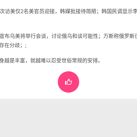
首次访美仅2名美官员迎接，韩媒批接待简陋；韩国民调显示李在
基宣布乌美将举行会谈，讨论俄乌和谈可能性；万斯称俄罗斯
存在分歧；;
身越是丰富，就越难以忍受世俗常规的安排。

懂世界
•
08月26日，农历七月初四，星期二!