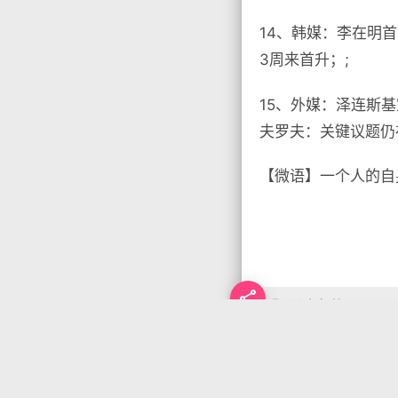
14、韩媒：李在明
3周来首升；;
15、外媒：泽连斯
夫罗夫：关键议题仍
【微语】一个人的自

没有标签

首页
•
每天60秒读