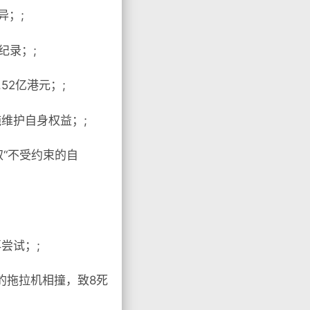
异；;
纪录；;
52亿港元；;
维护自身权益；;
取“不受约束的自
尝试；;
的拖拉机相撞，致8死