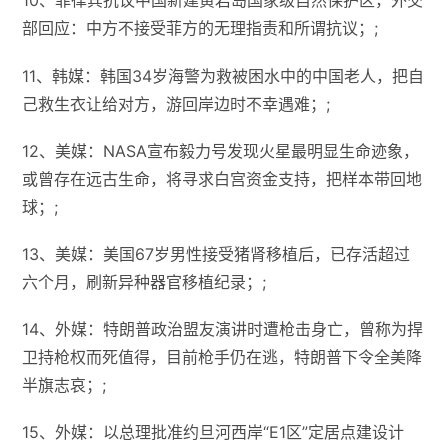
10、菲律宾抗议中国新建黄岩岛国家级自然保护区，外交
部回应：中方不接受菲方的无理指责和所谓抗议；;
11、韩媒：韩国34岁海警为救被困水中的中国老人，把自
己救生衣让给对方，游回岸边时不幸遇难；;
12、美媒：NASA宣布毅力号发现火星最明显生命迹象，
或曾存在远古生命，将寻求白宫资金支持，把样本带回地
球；;
13、美媒：美国67岁男性接受猪肾移植后，已存活超过
六个月，刷新异种器官移植纪录；;
14、外媒：特朗普政治盟友演讲时遭枪击身亡，曾称为捍
卫持枪权而死值得，目前枪手仍在逃，特朗普下令全美降
半旗志哀；;
15、外媒：以总理批准约旦河西岸“E1区”定居点建设计