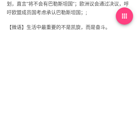
划，直言“将不会有巴勒斯坦国”；欧洲议会通过决议，呼
吁欧盟成员国考虑承认巴勒斯坦国；;

【微语】生活中最重要的不是凯旋，而是奋斗。


没有标签

首页
•
每天60秒读懂世界
•
09月12日，农历七月廿
一，星期五!
你需要先
登录
才能发表评论。