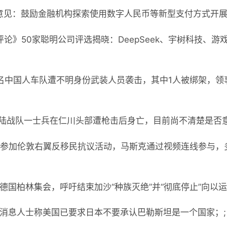
意见：鼓励金融机构探索使用数字人民币等新型支付方式开展
论》50家聪明公司评选揭晓：DeepSeek、宇树科技、
5名中国人车队遭不明身份武装人员袭击，其中1人被绑架，领
军陆战队一士兵在仁川头部遭枪击后身亡，目前尚不清楚是否意
万人参加伦敦右翼反移民抗议活动，马斯克通过视频连线参与
德国柏林集会，呼吁结束加沙“种族灭绝”并“彻底停止”向以运
交消息人士称美国已要求日本不要承认巴勒斯坦是一个国家；;