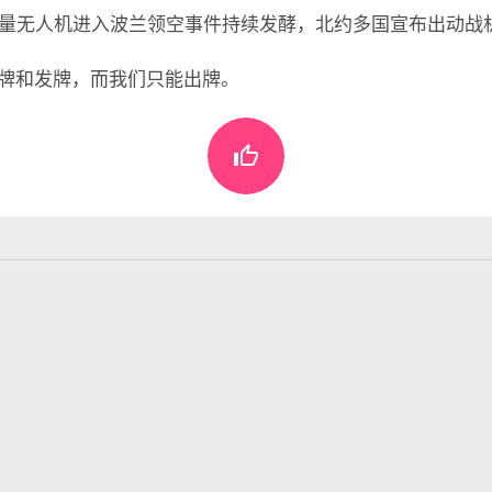
大量无人机进入波兰领空事件持续发酵，北约多国宣布出动战
牌和发牌，而我们只能出牌。

懂世界
•
09月15日，农历七月廿四，星期一!
表评论。