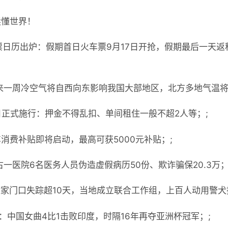
读懂世界！
日历出炉：假期首日火车票​​9月17日开抢，假期最后一天返程火
来一周冷空气将自西向东影响我国大部地区，北方多地气温将
5日正式施行：押金不得乱扣、单间租住一般不超2人等；;
消费补贴即将启动，最高可获5000元补贴；;
一医院6名医务人员伪造虚假病历50份、欺诈骗保20.3万；
童家门口失踪超10天，当地成立联合工作组，上百人动用警犬
杯：中国女曲4比1击败印度，时隔16年再夺亚洲杯冠军；;