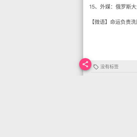
15、外媒：俄罗斯
【微语】命运负责洗

没有标签

首页
•
每天60秒读
你需要先
登录
才能发
上一篇