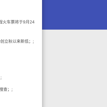
车票将于​​9月24
创立秋以来新低；;
;
搜查；;