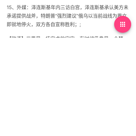
15、外媒：泽连斯基年内三访白宫，泽连斯基承认美方未
承诺提供战斧，特朗普“强烈建议”俄乌以当前战线为界立

即就地停火，双方各自宣称胜利；;
【微语】世界是一场空虚的宇宙，有时候仍像是一个梦。


没有标签

首页
•
每天60秒读懂世界
•
10月19日，农历八月廿
八，星期日!
你需要先
登录
才能发表评论。