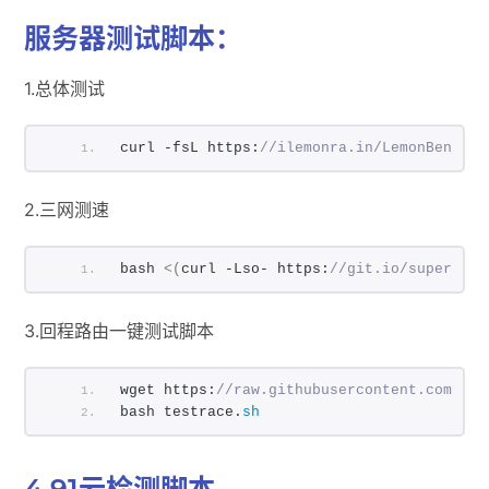
服务器测试脚本：
1.总体测试
curl -fsL https:
//ilemonra.in/LemonBenchIn
2.三网测速
bash 
<(
curl -Lso- https:
//git.io/superspee
3.回程路由一键测试脚本
wget https:
//raw.githubusercontent.com/nan
bash testrace.
sh
4.91云检测脚本