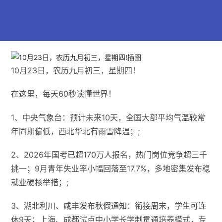
10月23日，农历九月初三，星期四！
在这里，每天60秒读懂世界！
1、中央气象台：预计未来10天，全国大部平均气温较常
年同期偏低，西北华北有雨雪降温；;
2、2026年国考已超170万人报名，热门岗位竞争超三千
挑一；9月青年失业率小幅回落至17.7%，多地密集发布稳
就业硬核举措；;
3、湖北利川、咸丰发布秋假通知：衔接周末，学生可连
休9天；上海、成都试点中小学长学制贯通培养模式，专