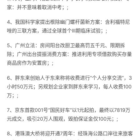
家：并不意味着取消中考；;
4、我国科学家提出根除幽门螺杆菌新方案：含利福特尼
唑的三联方案，通过全球首个III期临床试验；;
5、广州立法：房间阳台改厨卫最高罚五千元、限期拆
除；广州出台提振消费方案：推进利用专项借款购买存量
商品房作为安置房；;
6、胖东来创始人于东来称将收费进行“个人分享交流”，3
小时50万元；另规划企业家到胖东来学习，每人收费100
万；;
7、京东首款001号“国民好车”以1元起拍，最终以​​7819万
元​​成交，吸引20万人围观，毁拍保证金仅100元；;
8、港珠澳大桥将迎开通7周年：经珠海公路口岸往来旅客