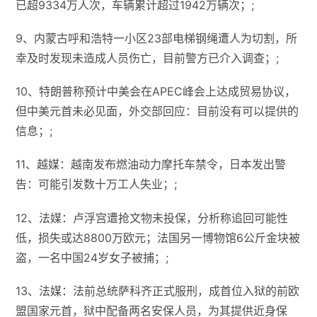
已超9334万人次，车辆累计超过1942万辆次；;
9、内蒙古呼和浩特一小区23部电梯钢绳遭人为切割，所
幸及时发现未造成人员伤亡，目前警方已介入调查；;
10、特朗普称预计中美会在APEC峰会上达成贸易协议，
但中美元首未必见面，外交部回应：目前没有可以提供的
信息；;
11、越媒：越南发布燃油动力摩托车禁令，日本发出警
告：可能引发数十万工人失业；;
12、法媒：卢浮宫遭抢文物未投保，分析称追回可能性
低，损失或达8800万欧元；法国另一博物馆6公斤金块被
盗，一名中国24岁女子被捕；;
13、法媒：法前总统萨科齐正式服刑，成首位入狱的前欧
盟国家元首，狱中配备两名安保人员，为其提供近身保