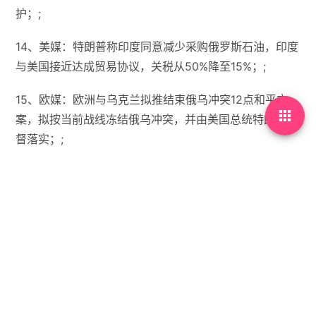
护；;
14、美媒：特朗普称印度同意减少采购俄罗斯石油，印度
与美国接近达成贸易协议，关税从50%降至15%；;
15、欧媒：欧洲与乌克兰拟推结束俄乌冲突12点和平方

案，拟按当前战线冻结俄乌冲突，并由美国总统特朗普监
督落实；;
【微语】即使人生是一场悲剧，也应该笑着把人生演完。


没有标签

首页
•
每天60秒读懂世界
•
10月23日，农历九月初
三，星期四!