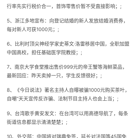
行率先实行税价合一，首饰零售价暂不受直接影响；;
5、浙江多地宣布：向登记结婚的新人发放结婚消费券，
每对新人可获1000元；;
6、比利时顶尖神经学家史蒂文·洛雷移居中国，全职加盟
中国高校，担任基础医学院教授；;
7、南京大学食堂推出售价999元的帝王蟹等海鲜菜品，
最新回应：昨天卖掉一只，学生反馈很好；;
8、《今日说法》著名主持人自曝被骗1000元购买茶叶，
自嘲“天天宣传反诈骗、法制节目主持人也会上当；;
9、台湾歌手黄安发文：在台湾可以用高德导航了，每条
街道信息都显示清清楚楚；;
10、外交部：中国将对瑞典免签，延长对法国等45国免