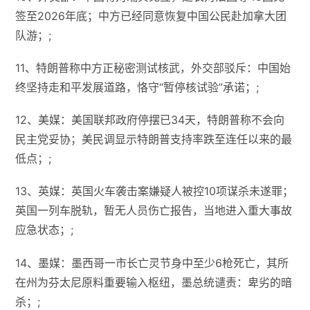
签至2026年底；中方已经同意恢复中国公民赴加拿大团
队游；;
11、特朗普称中方正秘密测试核武，外交部驳斥：中国始
终坚持走和平发展道路，恪守“暂停核试验”承诺；;
12、美媒：美国联邦政府停摆已34天，特朗普称不会向
民主党妥协；美民调显示特朗普支持率跌至连任以来的最
低点；;
13、英媒：英国火车袭击案嫌疑人被控10项谋杀未遂罪；
英国一列车脱轨，暂无人员伤亡报告，当地进入重大事故
应急状态；;
14、墨媒：墨西哥一市长亡灵节身中至少6枪死亡，其所
在州为芬太尼原料重要输入枢纽，墨总统谴责：卑劣的暗
杀；;