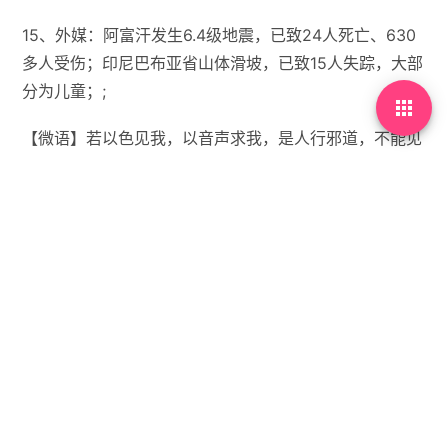
15、外媒：阿富汗发生6.4级地震，已致24人死亡、630
多人受伤；印尼巴布亚省山体滑坡，已致15人失踪，大部
分为儿童；;

【微语】若以色见我，以音声求我，是人行邪道，不能见
如来。


没有标签

首页
•
每天60秒读懂世界
•
11月04日，农历九月十
五，星期二!
你需要先
登录
才能发表评论。