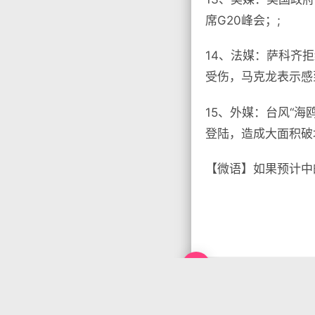
席G20峰会；;
14、法媒：萨科齐
受伤，马克龙表示感
15、外媒：台风“海
登陆，造成大面积破
【微语】如果预计中

没有标签

首页
•
每天60秒读