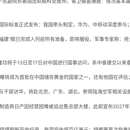
一名副院长被指出轨眼科女医师，省卫健委通报：情况基本
G国际标准正式发布：我国牵头制定，华为、中移动深度参与；
“福建”舰已完成入列前所有准备，即将服役，军事专家称：
隆功将于13日至17日对中国进行国事访问，系中泰建交以来
被曝将成为首批在中国储存黄金的国家之一，还有他国在评估；
卫队干部访华，将赴北京、广东、湖北，参观陆海空军相关设施
车制造商日产因经营困难被迫出售总部大楼，此前宣布2027
府停摆刷新历史纪录，每周损失超百亿美元；特朗普再次指责