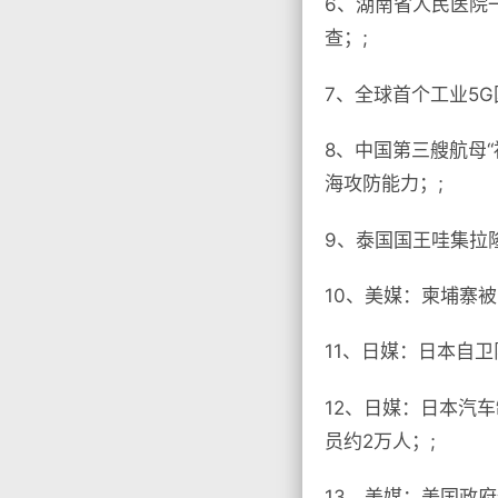
6、湖南省人民医院
查；;
7、全球首个工业5
8、中国第三艘航母
海攻防能力；;
9、泰国国王哇集拉
10、美媒：柬埔寨
11、日媒：日本自
12、日媒：日本汽
员约2万人；;
13、美媒：美国政