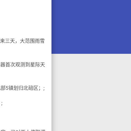
未来三天，大范围雨雪
天器首次观测到星际天
部5镇划归北碚区；;
;