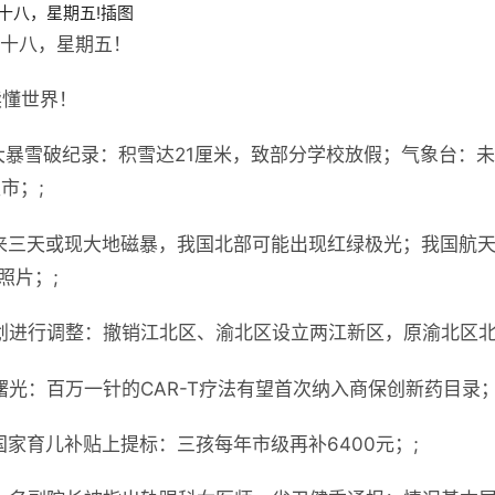
月十八，星期五！
读懂世界！
大暴雪破纪录：积雪达21厘米，致部分学校放假；气象台：
市；;
来三天或现大地磁暴，我国北部可能出现红绿极光；我国航
照片；;
划进行调整：撤销江北区、渝北区设立两江新区，原渝北区北
曙光：百万一针的CAR-T疗法有望首次纳入商保创新药目录；
国家育儿补贴上提标：三孩每年市级再补6400元；;