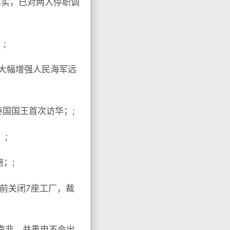
属实，已对两人停职调
;
将大幅增强人民海军远
泰国国王首次访华；;
;
；;
年前关闭7座工厂，裁
南非，并重申不会出