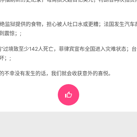
拒绝监狱提供的食物，担心被人吐口水或更糟；法国发生汽车
到震惊；;
鸥”过境致至少142人死亡，菲律宾宣布全国进入灾难状态；台
坏；;
的不幸没有发生的话，我们就会收获意外的喜悦。

懂世界
•
11月07日，农历九月十八，星期五!