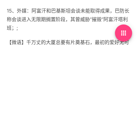
15、外媒：阿富汗和巴基斯坦会谈未能取得成果，巴防长
称会谈进入无限期搁置阶段，其曾威胁“摧毁”阿富汗塔利
班；;

【微语】千万丈的大厦总要有片奠基石，最初的爱好无可
替代。


没有标签

首页
•
每天60秒读懂世界
•
11月09日，农历九月二
十，星期日!
你需要先
登录
才能发表评论。