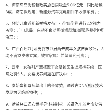
4、海南离岛免税新政实施首周吸金5.06亿元，同比增逾
3成；济南拟规定：新能源汽车充电期间不收停车费；;
5、预防儿童近视新举措发布：小学每学期进行2次视力
监测；广电总局：启动不良动画微短剧和动画短视频专项
治理；;
6、广西百色7月龄男婴被邻居两未成年女孩伤害致死，因
均不满12岁未立案，被害家属：希望追究刑责；;
7、云南一女孩引产遭拒诞下女婴被医生违规抱养续：医
院处罚5人，女婴抚养问题在解决中；;
8、秦始皇祖母陵墓出土的长臂猿，通过古DNA测序技术
发现为灭绝新物种；;
9、荷兰将归还安世半导体控制权，关键汽车芯片恢复供