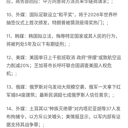
应，商务部回应：中方同意荷方派员来华磋商请求；;
10、外媒：国际足联设立“和平奖”，将于2026年世界杯
抽签仪式上首次颁发，特朗普被猜测是得奖热门；;
11、韩媒：韩国拟立法，侮辱特定国家或其人民的行为，
将被判处5年及以下有期徒刑；;
12、美媒：美国单日上千航班取消 政府“停摆”或致航空运
力削减20%；芝加哥市长呼吁联合国调查美国人权危
机；;
13、俄媒：俄罗斯对乌发动大规模空袭，俄军一天拿下红
军城64座建筑；最新民调超七成俄罗斯人信任普京；;
14、外媒：土耳其以“种族灭绝罪”对内塔尼亚胡等37人发
布拘捕令，以方斥公关噱头；美情报显示，以军内部有证
据支持其战争罪；;