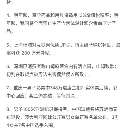
务；;
4、明年起，避孕药品和用具将适用13%增值税税率；明
年起，我国将全面禁止生产含汞体温计和含汞血压计产
品；;
5、上海杨浦对互联网优质UP主、博主给予购房补贴，最
高可获 200 万元补贴；;
6、深圳已消费者称山姆麻薯盒内有活老鼠，山姆致歉：
初判在取货点被周边虫害偶然侵入所致；;
7、重庆一男子彩票中748万遭店主扣押实体票后续，彩
中心回应：奖金仍冻结，等待判决；;
8、男子100米亚洲纪录保持者、中国短跑名将苏炳添宣
布退役；澳大利亚网球公开赛男女单正赛名单公布，3男
4女共7名中国选手入围；;