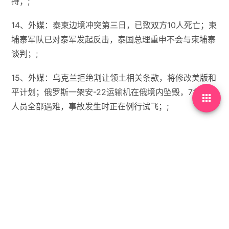
持；;
14、外媒：泰柬边境冲突第三日，已致双方10人死亡；柬
埔寨军队已对泰军发起反击，泰国总理重申不会与柬埔寨
谈判；;
15、外媒：乌克兰拒绝割让领土相关条款，将修改美版和
平计划；俄罗斯一架安-22运输机在俄境内坠毁，7名机组

人员全部遇难，事故发生时正在例行试飞；;
【微语】应该可以了吧，我已经很努力了，应该可以抵达
终点了…


没有标签

首页
•
每天60秒读懂世界
•
12月10日，农历十月廿