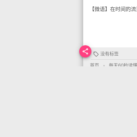
【微语】在时间的流

没有标签

首页
•
每天60秒读
你需要先
登录
才能发
上一篇
arrow_back
12月29日，农历冬月初十 ，星期一!