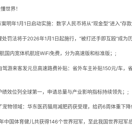
读懂世界！
案明年1月1日启动实施：数字人民币将从“现金型”进入“存款
处罚法将于2026年1月1日起施行，“被打还手即互殴”成为历
东航国内宽体机航班WiFi免费，分为高速版和标准版；;
自驾游来客发元旦高速路费补贴：省外车主补贴150元/车，
护绩效位列全球第一，申请总量与产业影响指标持续领先；;
了宠物领域：华东医药猫用减肥药获受理，给药6周体重下降9
5年中国体育健儿共获得146个世界冠军，至此我国世界冠军总