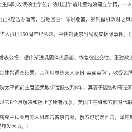
士生同时攻读硕士学位；幼儿园学前儿童均须建立学籍，一人
制止8起滥办酒席，当地回应：陈说危害，狠刹借机敛财之风
拆华人抵巴150周年纪念碑，中使馆要求当局彻查拆除事件，
;
晤发表公报：循序渐进巩固停火局面、恢复彼此交往、重建政治
布金建希调查结果，其利用总统夫人身份“卖官卖职”，收受名
学院太平间前主管盗卖教学遗骸被判8年，其妻子因协助寄送和
称过去8个月解决和阻止了所有战争，美国正在维和方面替代联
称乌克兰试图用无人机袭击普京官邸，俄方已确定回击，泽连
或爆发大战；;