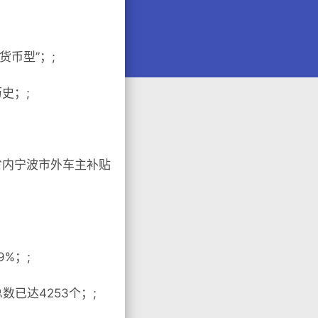
货币型”；;
史；;
省内宁波市外车主补贴
%；;
数已达4253个；;