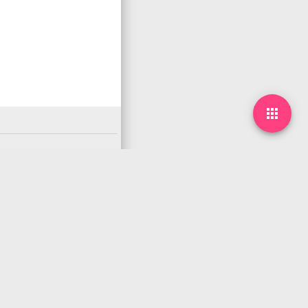

下一篇
arrow_forward
12月31日，农历冬月十二，星期三!