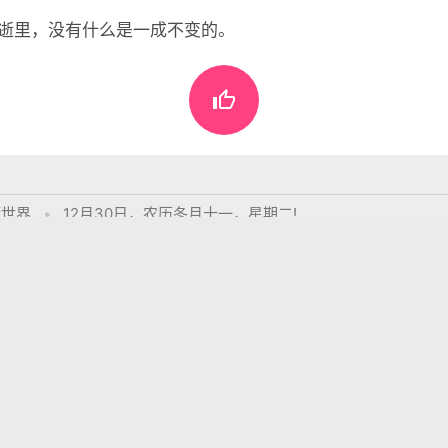
逝里，没有什么是一成不变的。

懂世界
•
12月30日，农历冬月十一，星期二!
表评论。