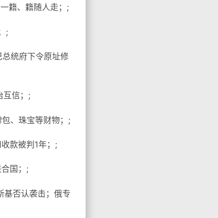
一籍、籍随人走；;
；;
巴总统府下令原址修
互信；;
牌包、珠宝等财物；;
收款被判1年；;
合国；;
斯基否认袭击；俄专