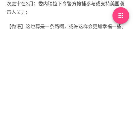
次庭审在3月；委内瑞拉下令警方搜捕参与或支持美国袭
击人员；;

【微语】这也算是一条路啊，或许这样会更加幸福一些。


没有标签

首页
•
每天60秒读懂世界
•
01月07日，农历冬月十
九，星期三!
你需要先
登录
才能发表评论。