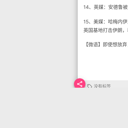
14、英媒：安德鲁
15、美媒：哈梅内
英国基地打击伊朗，
【微语】即使想放弃

没有标签

首页
•
每天60秒读
你需要先
登录
才能发