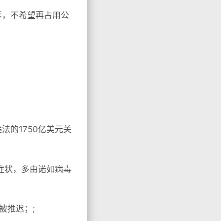
诉，不希望再占用公
法的1750亿美元关
症状，多由诺如病毒
被推迟；;