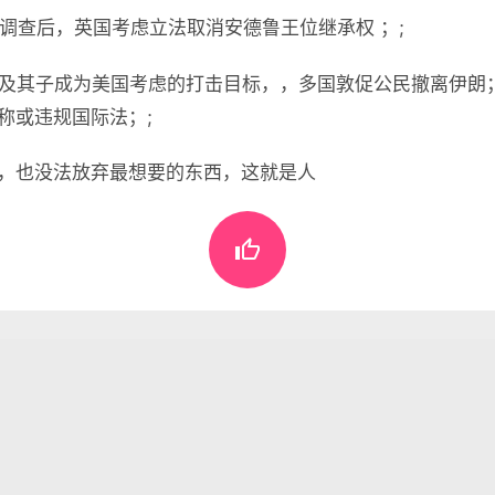
被调查后，英国考虑立法取消安德鲁王位继承权 ；;
伊及其子成为美国考虑的打击目标，，多国敦促公民撤离伊朗
称或违规国际法；;
，也没法放弃最想要的东西，这就是人

懂世界
•
02月22日，农历正月初六，星期日!
表评论。