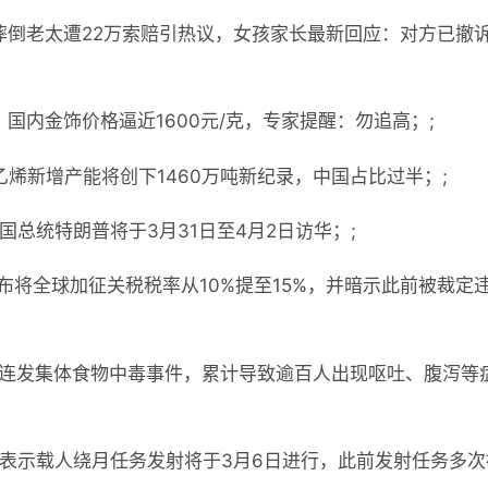
摔倒老太遭22万索赔引热议，女孩家长最新回应：对方已撤
国内金饰价格逼近1600元/克，专家提醒：勿追高；;
乙烯新增产能将创下1460万吨新纪录，中国占比过半；;
国总统特朗普将于3月31日至4月2日访华；;
布将全球加征关税税率从10%提至15%，并暗示此前被裁定违
地连发集体食物中毒事件，累计导致逾百人出现呕吐、腹泻等
局表示载人绕月任务发射将于3月6日进行，此前发射任务多次