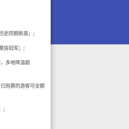
历史同期新高；;
票房冠军；;
雪，多地降温超
，已购票的游客可全额
；;