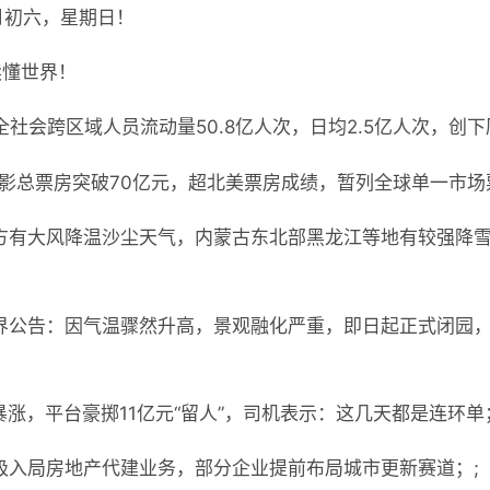
月初六，星期日！
读懂世界！
全社会跨区域人员流动量50.8亿人次，日均2.5亿人次，创下
国电影总票房突破70亿元，超北美票房成绩，暂列全球单一市场
方有大风降温沙尘天气，内蒙古东北部黑龙江等地有较强降
界公告：因气温骤然升高，景观融化严重，即日起正式闭园
涨，平台豪掷11亿元“留人”，司机表示：这几天都是连环单
极入局房地产代建业务，部分企业提前布局城市更新赛道；;