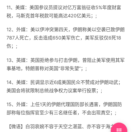
11、美媒：美国参议员提议对亿万富翁征收5%年度财富
税，马斯克首年税款可能高达420亿美元；;
12、外媒：美以伊冲突第四天，伊朗称美以空袭已致伊朗
787人死亡，反击造成650美军伤亡，美军反驳仅6死18
伤；;
13、英媒：英国拒绝参与打击伊朗，曾阻止美军使用其军
事基地，特朗普称对英国“非常失望”；;
14、美媒：民调显示近6成美国民众不赞成对伊朗动武；
美国会将就限制总统战争权力议案举行投票；;
15、外媒：上任1天的伊朗代理国防部长遇害，伊朗国防
部称每位指挥官至少有三名继任者，不会出现真空；;
【微语】白羽哀婉不容于天空之湛蓝、亦不容于海之绀
