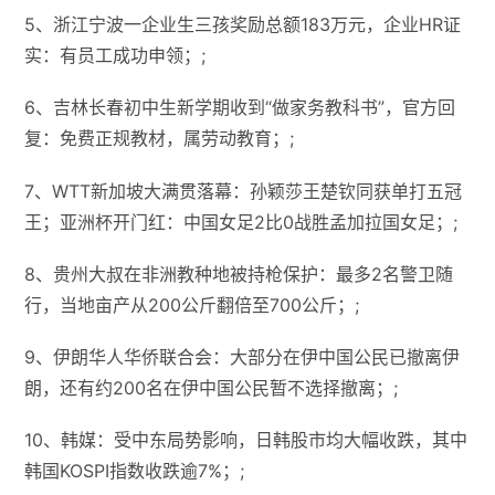
5、浙江宁波一企业生三孩奖励总额183万元，企业HR证
实：有员工成功申领；;
6、吉林长春初中生新学期收到“做家务教科书”，官方回
复：免费正规教材，属劳动教育；;
7、WTT新加坡大满贯落幕：孙颖莎王楚钦同获单打五冠
王；亚洲杯开门红：中国女足2比0战胜孟加拉国女足；;
8、贵州大叔在非洲教种地被持枪保护：最多2名警卫随
行，当地亩产从200公斤翻倍至700公斤；;
9、伊朗华人华侨联合会：大部分在伊中国公民已撤离伊
朗，还有约200名在伊中国公民暂不选择撤离；;
10、韩媒：受中东局势影响，日韩股市均大幅收跌，其中
韩国KOSPI指数收跌逾7%；;