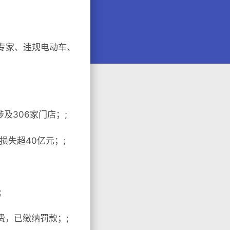
学专家、违规电动车、
及306家门店；;
损失超40亿元；;
;
费，已缴纳罚款；;