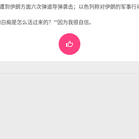
已遭到伊朗方面六次弹道导弹袭击；以色列称对伊朗的军事行
的白痴是怎么活过来的？”“因为我很自信。

懂世界
•
03月16日，农历正月廿八，星期一!
表评论。