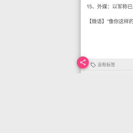
15、外媒：以军称
【微语】“像你这样

没有标签

首页
•
每天60秒读
你需要先
登录
才能发
上一篇