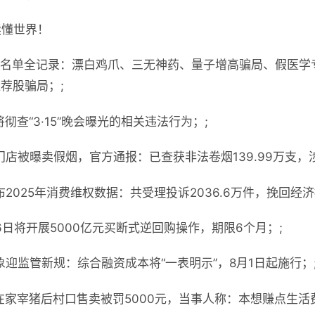
读懂世界！
曝光名单全记录：漂白鸡爪、三无神药、量子增高骗局、假医
造荐股骗局；;
彻查“3·15”晚会曝光的相关违法行为；;
店被曝卖假烟，官方通报：已查获非法卷烟139.99万支，涉
2025年消费维权数据：共受理投诉2036.6万件，挽回经济
6日将开展5000亿元买断式逆回购操作，期限6个月；;
迎监管新规：综合融资成本将“一表明示”，8月1日起施行；
在家宰猪后村口售卖被罚5000元，当事人称：本想赚点生活