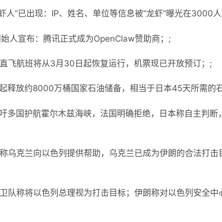
虾人”已出现：IP、姓名、单位等信息被“龙虾”曝光在3000人
创始人宣布：腾讯正式成为OpenClaw赞助商；;
壤直飞航班将从3月30日起恢复运行，机票现已开放预订；;
日起释放约8000万桶国家石油储备，相当于日本45天所需的
呼吁多国护航霍尔木兹海峡，法国明确拒绝，日本称自主判断
官称乌克兰向以色列提供帮助，乌克兰已成为伊朗的合法打击
命卫队称将以色列总理视为打击目标；伊朗称对以色列安全中