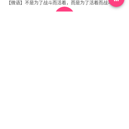
【微语】不是为了战斗而活着，而是为了活着而战斗。


没有标签

首页
•
每天60秒读懂世界
•
03月19日，农历二月初
一，星期四!
你需要先
登录
才能发表评论。
下一篇
arrow_back
arrow_forward
03月20日，农历二月初二，星期五!