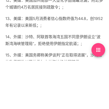
12、美媒：美国加州南部一大型化学品储罐泄漏，附近多
个城镇约4万名居民接到疏散令；;
13、美媒：美国5月消费者信心指数终值为44.8，创1952
年有记录以来新低；;
14、外媒：沙特、阿联酋等海湾五国不同意伊朗设立“波
斯湾海峡管理局”，拒绝使用伊朗指定航道；;

15、外媒：美国务卿称美伊谈判“正在取得进展”，沙特媒
体称伊朗欲以开放霍尔木兹海峡换美国赔偿；;
【微语】冈崎，永远都别迷失自己最珍爱的事物啊。


没有标签
