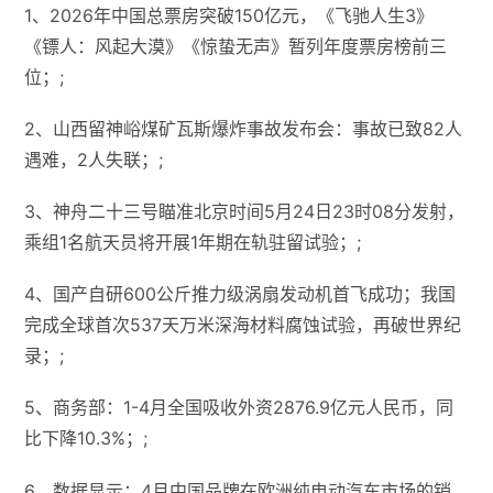
1、2026年中国总票房突破150亿元，《飞驰人生3》
《镖人：风起大漠》《惊蛰无声》暂列年度票房榜前三
位；;
2、山西留神峪煤矿瓦斯爆炸事故发布会：事故已致82人
遇难，2人失联；;
3、神舟二十三号瞄准北京时间5月24日23时08分发射，
乘组1名航天员将开展1年期在轨驻留试验；;
4、国产自研600公斤推力级涡扇发动机首飞成功；我国
完成全球首次537天万米深海材料腐蚀试验，再破世界纪
录；;
5、商务部：1-4月全国吸收外资2876.9亿元人民币，同
比下降10.3%；;
6、数据显示：4月中国品牌在欧洲‌纯电动汽车‌市场的销