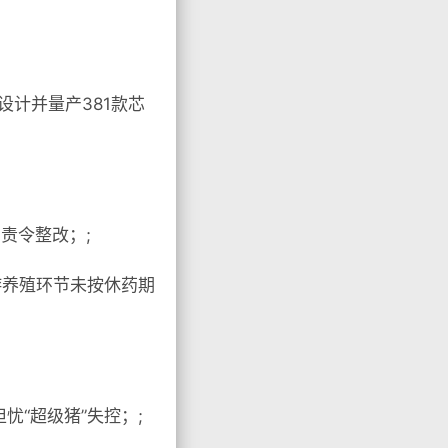
设计并量产381款芯
责令整改；;
游养殖环节未按休药期
“超级猪”失控；;