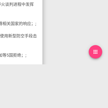
停火谈判进程中发挥
得相关国家的响应；;
称使用新型防空手段击

加等5国拒绝；;