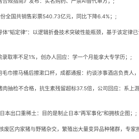
售合规指南》发布：实名购药、严禁AI替代审方；;
份全国共销售彩票540.73亿元，同比下降6.4%；;
导体“韬定律”：以逻辑折叠技术突破性能瓶颈，基于该定律已
院录取率不足1%，创办人回应：学一个月能拿大专学历；;
用毛巾擦马桶后擦漱口杯，成都通报：约谈涉事酒店负责人，
猪肉抽检不合格，抗生素残留超标37.5倍，公司回应：系上
向日本出口重稀土：目的是制止日本“再军事化”和拥核企图；;
岛核废区内家猪与野猪杂交，繁殖出大量变异品种猪群，专家担忧