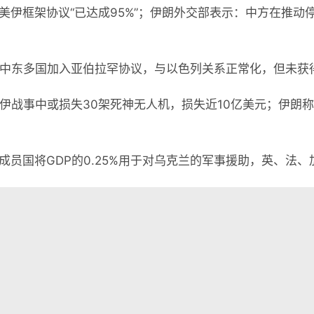
称美伊框架协议“已达成95%”；伊朗外交部表示：中方在推动
吁中东多国加入亚伯拉罕协议，与以色列关系正常化，但未获
对伊战事中或损失30架死神无人机，损失近10亿美元；伊朗
成员国将GDP的0.25%用于对乌克兰的军事援助，英、法、
件事，却无能为力的时候，是最痛苦的。
