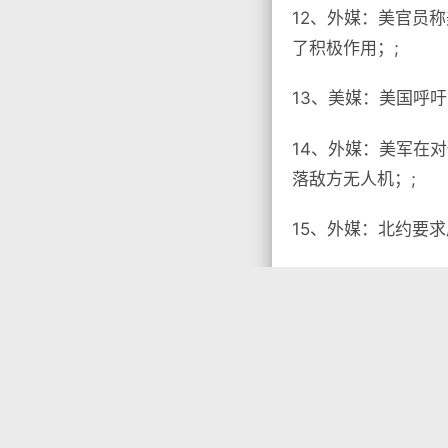
12、外媒：美官员
了积极作用；;
13、美媒：美国呼
14、外媒：美军在
落敌方无人机；;
15、外媒：北约要求
【微语】当你想做一

没有标签
