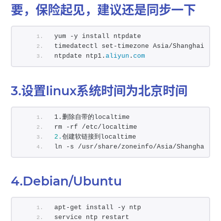
要，保险起见，建议还是同步一下
yum -y install ntpdate
timedatectl set-timezone Asia/Shanghai
ntpdate ntp1.
aliyun
.
com
3.设置linux系统时间为北京时间
1.删除自带的localtime
rm -rf /etc/localtime
2.
创建软链接到localtime
ln -s /usr/share/zoneinfo/Asia/Shanghai /e
4.Debian/Ubuntu
apt-get install -y ntp
service ntp restart