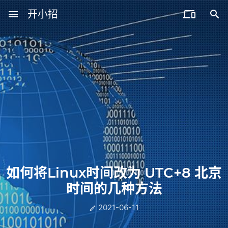
menu
开小招


近期文章
08月08日，农历六月廿六，星期六!
08月07日，农历六月廿五，星期五!
08月06日，农历六月廿四，星期四!
08月05日，农历六月廿三，星期三!
08月04日，农历六月廿二，星期二!
如何将Linux时间改为 UTC+8 北京
时间的几种方法
2021-06-11
