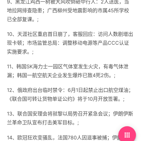
9、黑龙江鸡西一树被大风吹倒砸中行人：2人送医，当
地拉网排查隐患；广西柳州受地震影响的市属45所学校
已全部复课。;
10、天涯社区重启首日崩了，客服回应：访问人数剧增出
现卡顿；市场监管总局：调整移动电源等产品CCC认证
实施要求。;
11、韩国SK海力士一园区气体室发生火灾，有毒气体泄
漏；韩国一航空航天企业发生爆炸已致4死2伤。;
12、俄政府出台临时禁令：6月1日起禁止出口航空煤油；
《联合国可转让货物单证公约》将于10月开放签署。;
13、联合国安理会将就黎以局势召开紧急会议；伊朗伊斯
兰革命卫队宣布打击美军目标。;

14、欧冠狂欢变骚乱，法国780人因滋事被捕；伊朗总统