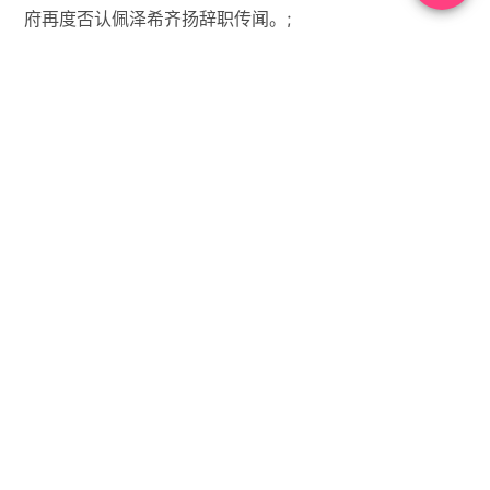
府再度否认佩泽希齐扬辞职传闻。;
15、日本启动第20次核污染水排海；内塔尼亚胡称攻占
黎巴嫩战略要地，将扩大在黎军事行动。;
【微语】我们所度过的每个平凡的日常，也许就是连续发
生的奇迹


没有标签

首页
•
每天60秒读懂世界
•
06月02日，农历四月十
七，星期二!
你需要先
登录
才能发表评论。