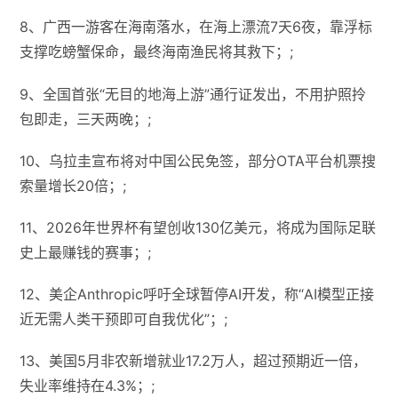
8、广西一游客在海南落水，在海上漂流7天6夜，靠浮标
支撑吃螃蟹保命，最终海南渔民将其救下；;
9、全国首张“无目的地海上游”通行证发出，不用护照拎
包即走，三天两晚；;
10、乌拉圭宣布将对中国公民免签，部分OTA平台机票搜
索量增长20倍；;
11、2026年世界杯有望创收130亿美元，将成为国际足联
史上最赚钱的赛事；;
12、美企Anthropic呼吁全球暂停AI开发，称“AI模型正接
近无需人类干预即可自我优化”；;
13、美国5月非农新增就业17.2万人，超过预期近一倍，
失业率维持在4.3%；;