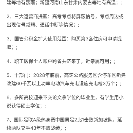
建等地有暴雨；新疆河南山东甘肃内蒙古等地有高温；;
2、三大运营商提醒：高考考点将屏蔽信号，考点周边或
出现信号减弱、通话中断等情况；;
3、国管公积金扩大使用范围：购买第3套住房可申请提
取；;
4、职工医保个人账户跨省共济来了，近亲属可用；;
5、十部门：2028年底前，高速公路服务区含停车区新建
改建60千瓦以上功率电动汽车充电设施充电枪3万个；;
6、多所高校迎来不交论文拿学位的毕业生，有学生用小
说获得硕士学位；;
7、国际足联A级热身赛中国男足2比1击败新加坡队，延
续两队交手43年不败战绩；;