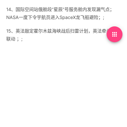
14、国际空间站俄舱段“星辰”号服务舱内发现漏气点；
NASA一度下令宇航员进入SpaceX龙飞船避险；;
15、英法敲定霍尔木兹海峡战后扫雷计划，英法牵头15国

联动 ；;
【微语】喜欢的人喜欢别人不是很正常吗。


没有标签

首页
•
每天60秒读懂世界
•
06月06日，农历四月廿
一，星期六!
你需要先
登录
才能发表评论。