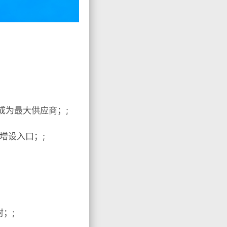
成为最大供应商；;
增设入口；;
；;