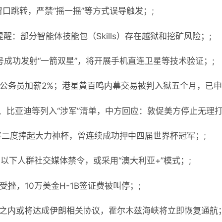
窗口跳转，严禁“摇一摇”等方式误导触发；;
醒：部分智能体技能包（Skills）存在越狱和挖矿风险；;
号成功发射“一箭双星”，将开展手机直连卫星等技术验证；;
体公务员加薪2%；港星黄百鸣内幕交易被判入狱五个月，已申
巴、比亚迪等列入“涉军”清单，中方回应：敦促美方停止无理打
牙将二度捧起大力神杯，曾连续成功押中四届世界杯冠军；;
岁以下人群社交媒体禁令，或采用“澳大利亚+”模式；;
受挫，10万美金H-1B签证费被叫停；;
日之内或将达成伊朗相关协议，霍尔木兹海峡将立即恢复通航；