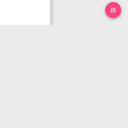

下一篇
arrow_forward
06月11日，农历四月廿六，星期四!