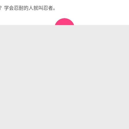
？学会忍耐的人就叫忍者。

懂世界
•
06月10日，农历四月廿五，星期三!
表评论。