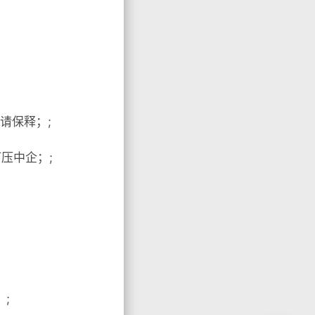
请保释；;
压中企；;
;