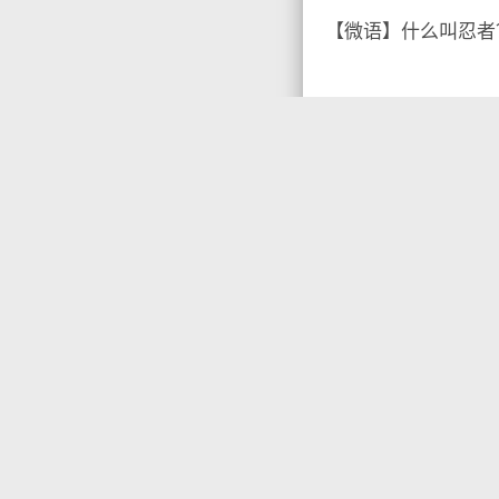
【微语】什么叫忍者

没有标签

首页
•
每天60秒读
你需要先
登录
才能发
上一篇
arrow_back
06月09日，农历四月廿四，星期二!