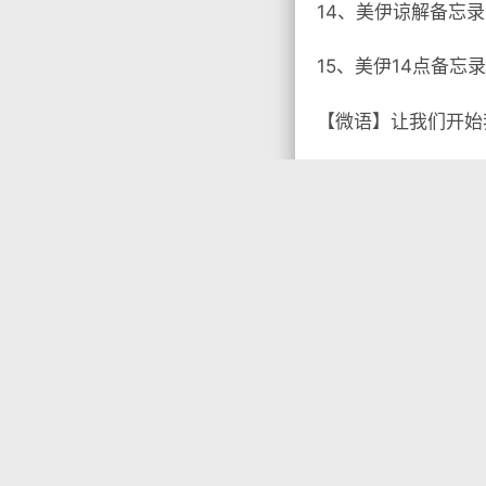
14、美伊谅解备忘
15、美伊14点备忘
【微语】让我们开始

没有标签

首页
•
每天60秒读
你需要先
登录
才能发