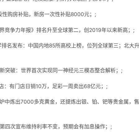
性购房补贴，新房一次性补贴8000元；;
世界竞争力年报》排名升至全球第二，创2019年以来新高；;
大学排名发布：中国内地85所高校上榜，位列全球第三；北大
究新突破：世界首次实现同一神经元三模态整合解析；;
店：有门店日销10万，足彩一周卖出68亿元；;
炉中炼出7000多克黄金，还提炼出银、铂、钯等贵金属，售
续第四次宣布维持利率不变，预期会有加息操作；;