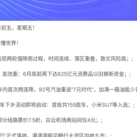
月初五，星期五！
读懂世界！
出现两轮强降雨过程，时间连续、落区重叠，致灾风险高；;
，发改委：6月底前再下达625亿元消费品以旧换新资金；;
内首次两连降，92号汽油重返“7元时代”，加满一箱油能少花
汽车下乡活动即将启动：首批共155款车，小米SU7等入选；;
分线路票价7.5折，白云机场两站间仅4元；;
由行”正式落地，港澳游艇可畅行大湾区内地九市；;