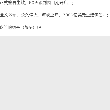
录正式签署生效，60天谈判窗口期开启；;
录全文公布：永久停火、海峡重开、3000亿美元重建伊朗；;
我们的约会（战争）吧

懂世界
•
06月19日，农历五月初五，星期五!
表评论。