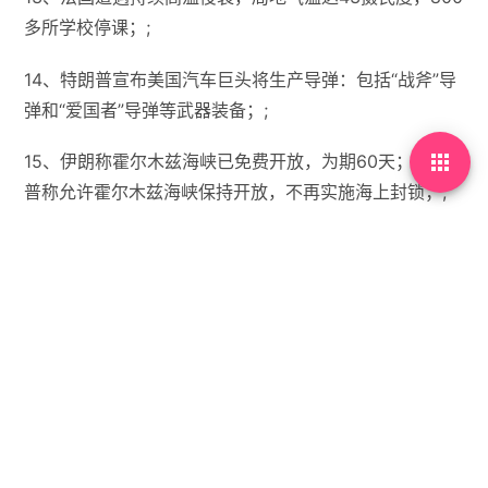
多所学校停课；;
14、特朗普宣布美国汽车巨头将生产导弹：包括“战斧”导
弹和“爱国者”导弹等武器装备；;

15、伊朗称霍尔木兹海峡已免费开放，为期60天；特朗
普称允许霍尔木兹海峡保持开放，不再实施海上封锁；;
【微语】即便我弱了，也并不代表你强了。


没有标签

首页
•
每天60秒读懂世界
•
06月24日，农历五月初十
，星期三!