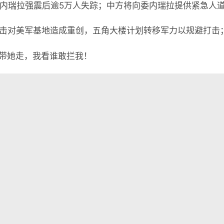
委内瑞拉强震后逾5万人失踪；中方将向委内瑞拉提供紧急人道
袭击对美军基地造成重创，五角大楼计划转移军力以规避打击；
带她走，我看谁敢拦我！

懂世界
•
06月27日，农历五月十三，星期六!
表评论。