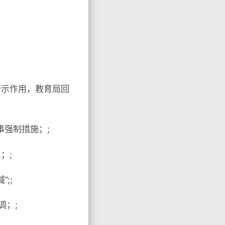
警示作用，教育局回
事强制措施；;
；;
;;
调；;