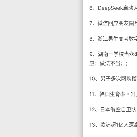
6、DeepSeek
7、微信回应朋友圈
8、浙江男生高考数
9、湖南一学校当众
应：做法不当；;
10、男子多次网购
11、韩国生育率回升
12、日本航空自卫队
13、欧洲超1亿人遭