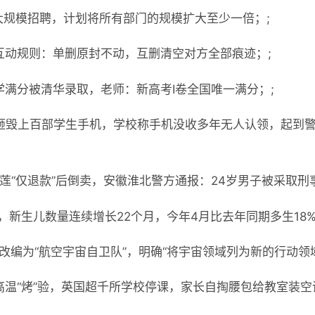
启动大规模招聘，计划将所有部门的规模扩大至少一倍；;
互动规则：单删原封不动，互删清空对方全部痕迹；;
学满分被清华录取，老师：新高考Ⅰ卷全国唯一满分；;
砸毁上百部学生手机，学校称手机没收多年无人认领，起到
榴莲“仅退款”后倒卖，安徽淮北警方通报：24岁男子被采取刑
，新生儿数量连续增长22个月，今年4月比去年同期多生18%
改编为“航空宇宙自卫队”，明确“将宇宙领域列为新的行动领域”
高温“烤”验，英国超千所学校停课，家长自掏腰包给教室装空