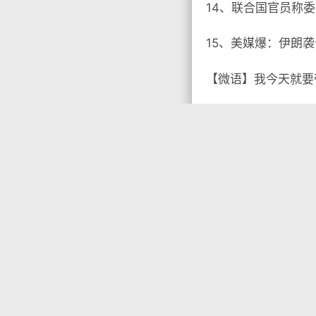
14、联合国官员称
15、美媒爆：伊朗
【微语】我今天就要

没有标签

首页
•
每天60秒读
你需要先
登录
才能发