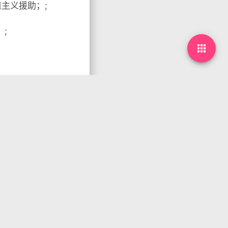
主义援助；;
;
