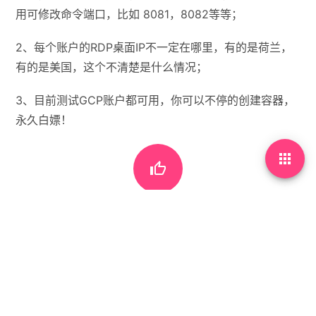
用可修改命令端口，比如 8081，8082等等；
2、每个账户的RDP桌面IP不一定在哪里，有的是荷兰，
有的是美国，这个不清楚是什么情况；
3、目前测试GCP账户都可用，你可以不停的创建容器，
永久白嫖！



#
RDP桌面
#
固定IP
#
谷歌云

首页
•
教程
•
巧用谷歌云，用docker命令免费创建有IP
地址的RDP桌面
推荐文章