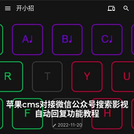
menu
开小招


近期文章
08月07日，农历六月廿五，星期五!
08月06日，农历六月廿四，星期四!
08月05日，农历六月廿三，星期三!
08月04日，农历六月廿二，星期二!
08月03日，农历六月廿一，星期一!
苹果cms对接微信公众号搜索影视
自动回复功能教程
2022-11-20
