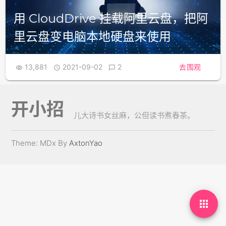
用 CloudDrive 挂载阿里云盘，把阿
里云盘变电脑本地硬盘来使用
13,881
2021-09-02
2
去围观



开小招
儿大诗书女丝麻，公但读书煮春茶。
Theme: MDx By
AxtonYao
