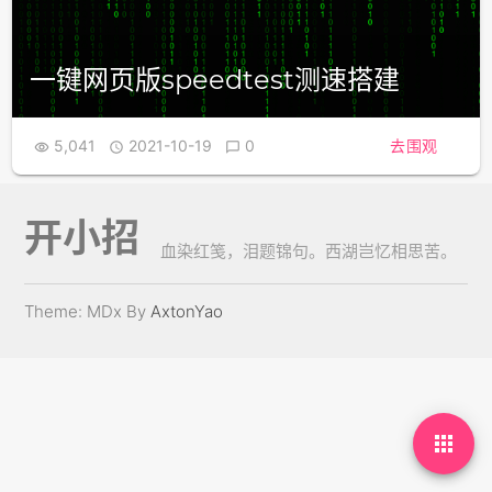
一键网页版speedtest测速搭建
5,041
2021-10-19
0
去围观



开小招
血染红笺，泪题锦句。西湖岂忆相思苦。
Theme: MDx By
AxtonYao
