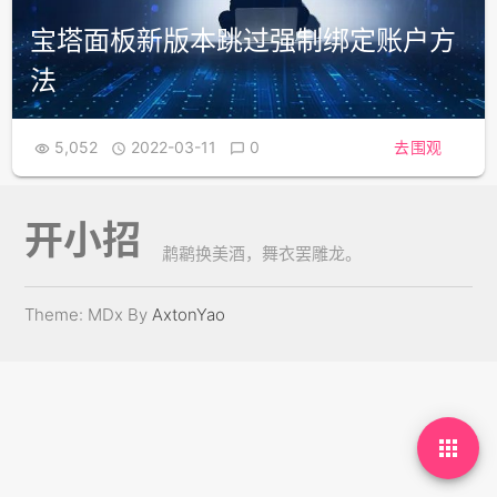
宝塔面板新版本跳过强制绑定账户方
法
5,052
2022-03-11
0
去围观



开小招
鹔鹴换美酒，舞衣罢雕龙。
Theme: MDx By
AxtonYao
