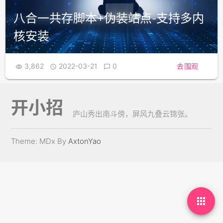
八合一共存脚本+伪装站点-支持多内
核安装
3,862
2022-03-21
0
去围观



开小招
庐山秀出南斗傍，屏风九叠云锦张。
Theme: MDx By
AxtonYao
