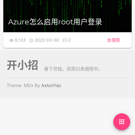
Azure怎么启用root用户登录
9,123
2022-03-30
0
去围观



开小招
垂下帘栊。双燕归来细雨中。
Theme: MDx By
AxtonYao
