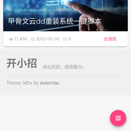
甲骨文云dd重装系统一键脚本
11,456
2022-05-05
0
去围观



开小招
绿云扰扰，梳晓鬟也；
Theme: MDx By
AxtonYao
